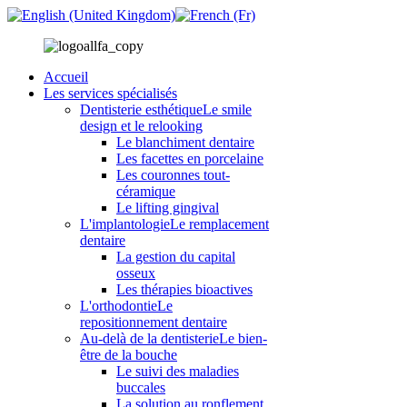
Accueil
Les services spécialisés
Dentisterie esthétique
Le smile
design et le relooking
Le blanchiment dentaire
Les facettes en porcelaine
Les couronnes tout-
céramique
Le lifting gingival
L'implantologie
Le remplacement
dentaire
La gestion du capital
osseux
Les thérapies bioactives
L'orthodontie
Le
repositionnement dentaire
Au-delà de la dentisterie
Le bien-
être de la bouche
Le suivi des maladies
buccales
La solution au ronflement