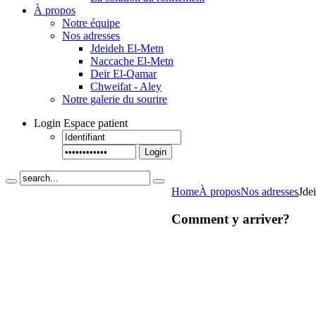
À propos
Notre équipe
Nos adresses
Jdeideh El-Metn
Naccache El-Metn
Deir El-Qamar
Chweifat - Aley
Notre galerie du sourire
Login
Espace patient
Login
Home
À propos
Nos adresses
Jde
Comment y arriver?