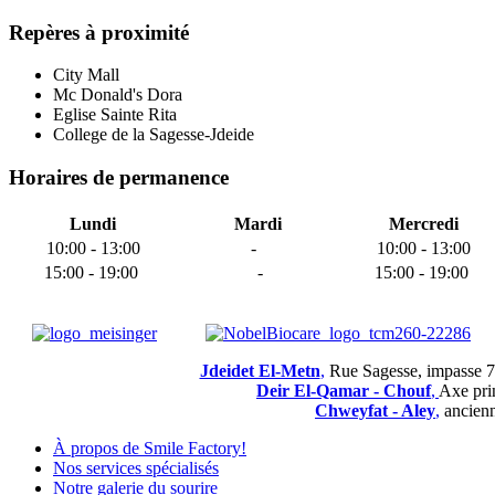
Repères à proximité
City Mall
Mc Donald's Dora
Eglise Sainte Rita
College de la Sagesse-Jdeide
Horaires de permanence
Lundi
Mardi
Mercredi
10:00 - 13:00
-
10:00 - 13:00
15:00 - 19:00
-
15:00 - 19:00
Jdeidet El-Metn
,
Rue Sagesse, impasse 
Deir El-Qamar - Chouf
,
Axe pri
Chweyfat - Aley
,
ancienn
À propos de Smile Factory!
Nos services spécialisés
Notre galerie du sourire