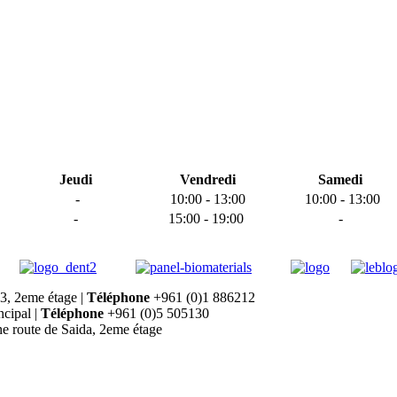
Jeudi
Vendredi
Samedi
-
10:00 - 13:00
10:00 - 13:00
-
15:00 - 19:00
-
73, 2eme
étage
|
T
é
l
é
p
hone
+961 (0)1 886212
ncipal |
Télé
p
hone
+961 (0)5 505130
e route de Saida, 2eme étage