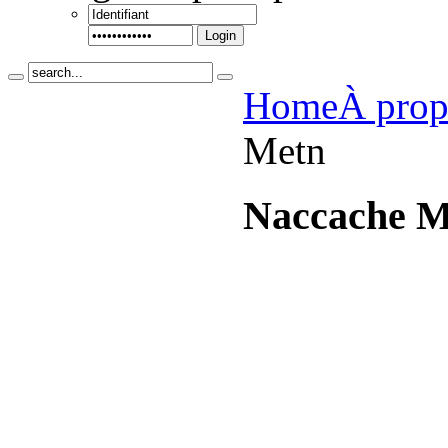
Login
Home
À prop
Metn
Naccache 