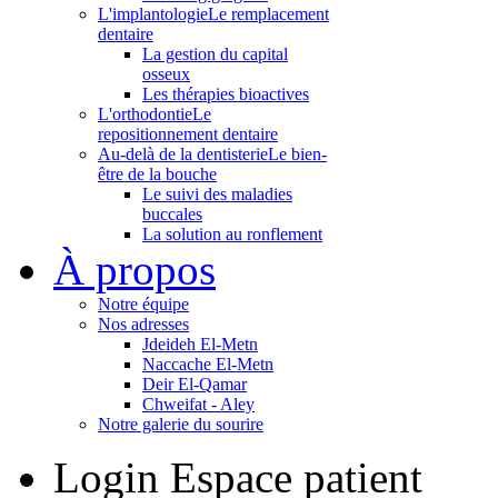
L'implantologie
Le remplacement
dentaire
La gestion du capital
osseux
Les thérapies bioactives
L'orthodontie
Le
repositionnement dentaire
Au-delà de la dentisterie
Le bien-
être de la bouche
Le suivi des maladies
buccales
La solution au ronflement
À propos
Notre équipe
Nos adresses
Jdeideh El-Metn
Naccache El-Metn
Deir El-Qamar
Chweifat - Aley
Notre galerie du sourire
Login
Espace patient